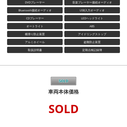
DVDプレーヤー
音楽プレーヤー接続オーディオ
Bluetooth接続オーディオ
USB入力オーディオ
CDプレーヤー
LEDヘッドライト
オートライト
ABS
横滑り防止装置
アイドリングストップ
アルミホイール
盗難防止装置
取扱説明書
定期点検記録簿
車両本体価格
SOLD