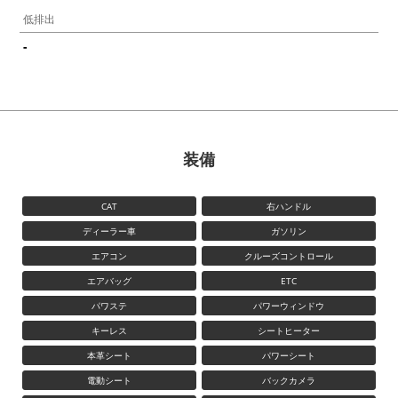
低排出
-
装備
CAT
右ハンドル
ディーラー車
ガソリン
エアコン
クルーズコントロール
エアバッグ
ETC
パワステ
パワーウィンドウ
キーレス
シートヒーター
本革シート
パワーシート
電動シート
バックカメラ