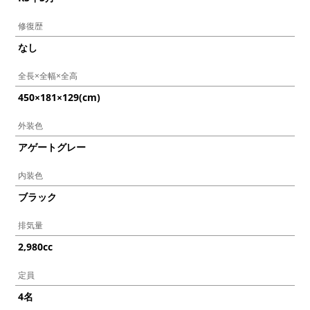
修復歴
なし
全長×全幅×全高
450×181×129(cm)
外装色
アゲートグレー
内装色
ブラック
排気量
2,980cc
定員
4名