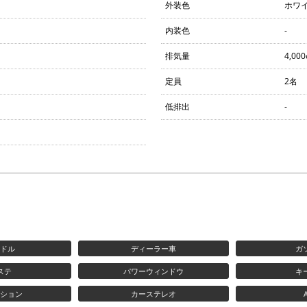
外装色
ホワ
内装色
-
排気量
4,000
定員
2名
低排出
-
ンドル
ディーラー車
ガ
ステ
パワーウィンドウ
キ
ーション
カーステレオ