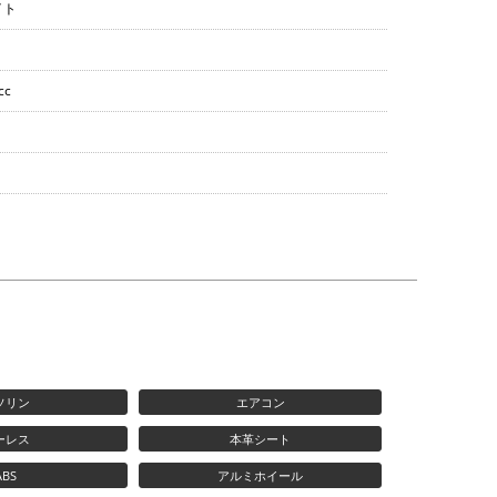
イト
cc
ソリン
エアコン
ーレス
本革シート
ABS
アルミホイール