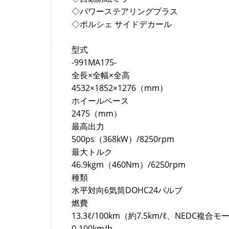
◇パワーステアリングプラス
◇ポルシェ サイドデカール
型式
-991MA175-
全長×全幅×全高
4532×1852×1276（mm）
ホイールベース
2475（mm）
最高出力
500ps（368kW）/8250rpm
最大トルク
46.9kgm（460Nm）/6250rpm
種類
水平対向6気筒DOHC24バルブ
燃費
13.3ℓ/100km（約7.5km/ℓ、NEDC複合モ
0-100km/h