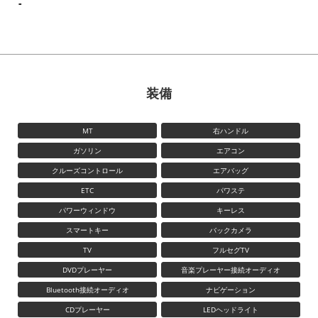
-
装備
MT
右ハンドル
ガソリン
エアコン
クルーズコントロール
エアバッグ
ETC
パワステ
パワーウィンドウ
キーレス
スマートキー
バックカメラ
TV
フルセグTV
DVDプレーヤー
音楽プレーヤー接続オーディオ
Bluetooth接続オーディオ
ナビゲーション
CDプレーヤー
LEDヘッドライト