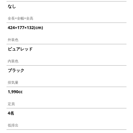
なし
全長×全幅×全高
424×177×132(cm)
外装色
ピュアレッド
内装色
ブラック
排気量
1,990cc
定員
4名
低排出