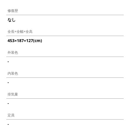
修復歴
なし
全長×全幅×全高
453×187×127(cm)
外装色
-
内装色
-
排気量
-
定員
-