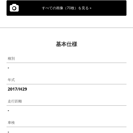
すべての画像（70枚）を見る »
基本仕様
種別
-
年式
2017/H29
走行距離
-
車検
-