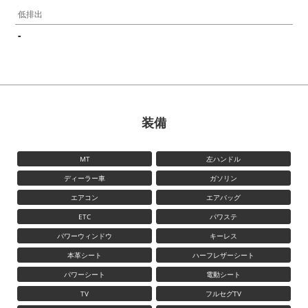
低排出
-
装備
MT
左ハンドル
ディーラー車
ガソリン
エアコン
エアバッグ
ETC
パワステ
パワーウィンドウ
キーレス
本革シート
ハーフレザーシート
パワーシート
電動シート
TV
フルセグTV