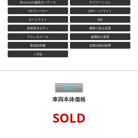
Bluetooth接続オーディオ
ナビゲーション
CDプレーヤー
LEDヘッドライト
オートライト
ABS
衝突安全ボディ
横滑り防止装置
アルミホイール
盗難防止装置
取扱説明書
定期点検記録簿
リ済込
車両本体価格
SOLD