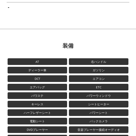
-
装備
AT
右ハンドル
ディーラー車
ガソリン
DCT
エアコン
エアバッグ
ETC
パワステ
パワーウィンドウ
キーレス
シートヒーター
ハーフレザーシート
パワーシート
電動シート
バックカメラ
DVDプレーヤー
音楽プレーヤー接続オーディオ