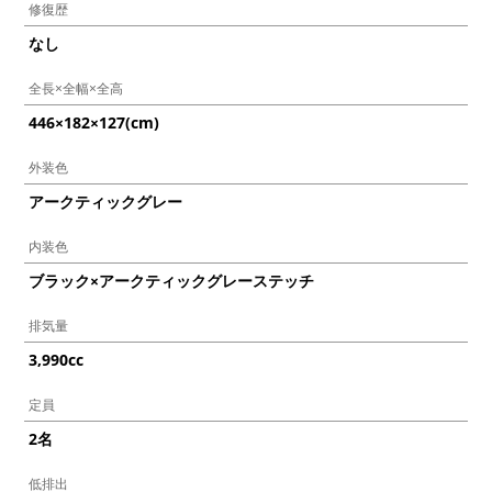
修復歴
なし
全長×全幅×全高
446×182×127(cm)
外装色
アークティックグレー
内装色
ブラック×アークティックグレーステッチ
排気量
3,990cc
定員
2名
低排出