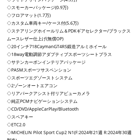
◇スモーカーパッケージ(0.9万)
◇フロアマット(1.7万)
◇カスタム車両キー/ケース付(5.6万)
◇ステアリングホイールリム＆PDKギアセレクター/ブラックス
ムースレザー仕上げ(無償OP)
◇20インチ718CaymanGT4RS鍛造アルミホイール
◇18way電動調節アダプティブスポーツシートプラス
◇サテンカーボンインテリアパッケージ
◇PASMスポーツサスペンション
◇スポーツエグゾーストシステム
◇2ゾーンオートエアコン
◇リアパークアシスト付リアビューカメラ
◇純正PCMナビゲーションシステム
◇CD/DVD/AppleCarPlay/Bluetooth
◇スペアキー
◇ETC2.0
◇MICHELIN Pilot Sport Cup2 N1(F:2024年21週 R:2024年30週